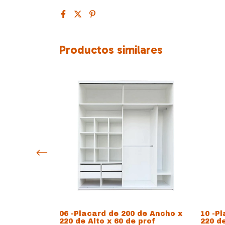
Productos similares
de Ancho x
06 -Placard de 200 de Ancho x
10 -P
prof
220 de Alto x 60 de prof
220 de