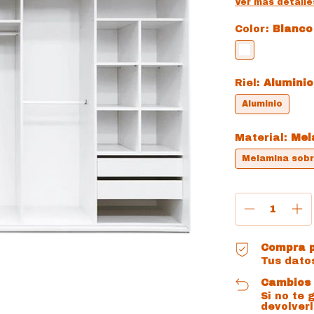
Ver más detalle
Color:
Blanco
Riel:
Aluminio
Aluminio
Material:
Mel
Melamina sob
Compra p
Tus dato
Cambios 
Si no te 
devolverl