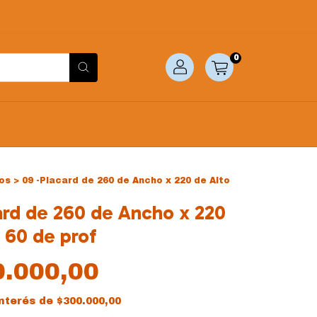
0
os
>
09 -Placard de 260 de Ancho x 220 de Alto
ard de 260 de Ancho x 220
 60 de prof
0.000,00
interés de
$300.000,00