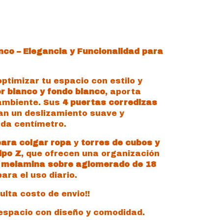
nco – Elegancia y Funcionalidad para
ptimizar tu espacio con estilo y
or blanco y fondo blanco
, aporta
 ambiente. Sus
4 puertas corredizas
n un deslizamiento suave y
ada centímetro.
para colgar ropa
y
torres de cubos y
ipo Z
, que ofrecen una organización
n
melamina sobre aglomerado de 18
ara el uso diario.
lta costo de envio!!
 espacio con diseño y comodidad.