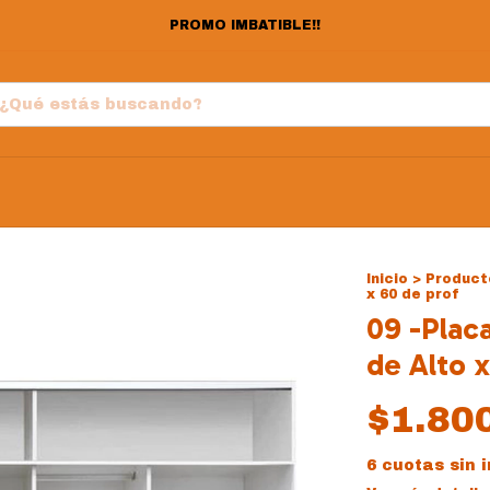
PROMO IMBATIBLE!!
Inicio
>
Product
x 60 de prof
09 -Plac
de Alto x
$1.80
6
cuotas sin 