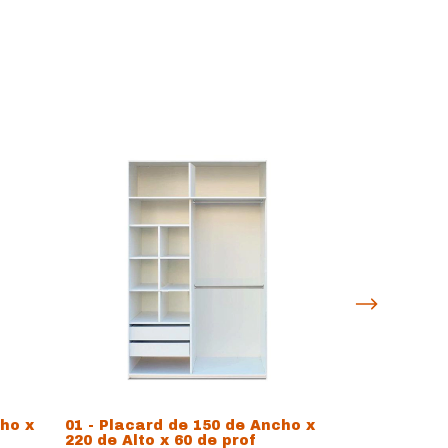
cho x
01 - Placard de 150 de Ancho x
08 -Placard 
220 de Alto x 60 de prof
220 de Alto 