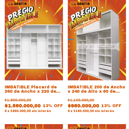
GRATIS
GRATIS
IMBATIBLE Placard de
IMBATIBLE 200 de Ancho
260 de Ancho x 220 de
x 240 de Alto x 60 de
Alto x 60 de prof
prof
$1.800.000,00
$1.100.000,00
$1.560.000,00
$960.000,00
13
% OFF
13
% OFF
6
x
$260.000,00
sin interés
6
x
$160.000,00
sin interés
GRATIS
GRATIS