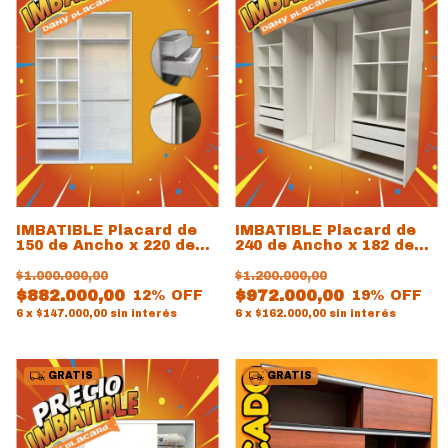
IMBATIBLE Placard de
IMBATIBLE Placard de
150 de Ancho x 220 de
240 de Ancho x 182 de
Alto x 60 de prof
alto x 60 de prof
$1.000.000,00
$1.200.000,00
$882.000,00
$972.000,00
12
% OFF
19
% OFF
6
x
$147.000,00
sin interés
6
x
$162.000,00
sin interés
GRATIS
GRATIS