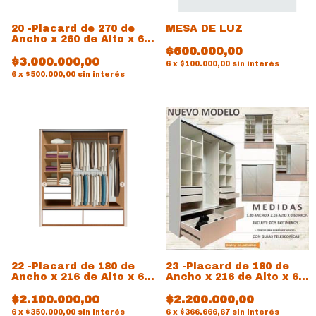
20 -Placard de 270 de
MESA DE LUZ
Ancho x 260 de Alto x 60
de prof
$600.000,00
$3.000.000,00
6
x
$100.000,00
sin interés
6
x
$500.000,00
sin interés
22 -Placard de 180 de
23 -Placard de 180 de
Ancho x 216 de Alto x 60
Ancho x 216 de Alto x 60
de prof
de prof
$2.100.000,00
$2.200.000,00
6
x
$350.000,00
sin interés
6
x
$366.666,67
sin interés