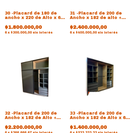
30 -Placard de 180 de
31 -Placard de 200 de
ancho x 220 de Alto x 60
Ancho x 182 de alto +
de prof
Baulera Individual
CAJON ESCONDIDO
$1.800.000,00
$2.400.000,00
6
x
$300.000,00
sin interés
6
x
$400.000,00
sin interés
32 -Placard de 200 de
33 -Placard de 200 de
Ancho x 182 de Alto +
Ancho x 182 de Alto x 60
Baulera Individual a
de prof
$2.200.000,00
$1.400.000,00
6
x
$366.666,67
sin interés
6
x
$233.333,33
sin interés