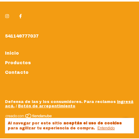
541149777037
Inicio
Productos
Contacto
Defensa de las y los consumidores. Para reclamos
ingresá
acá.
/
Botón de arrepentimiento
Copyright danyplacard - 20238470502 - 2026. Todos los
Al navegar por este sitio
aceptás el uso de cookies
derechos reservados.
para agilizar tu experiencia de compra.
Entendido