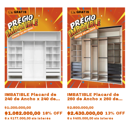
GRATIS
GRATIS
IMBATIBLE Placard de
IMBATIBLE Placard de
240 de Ancho x 240 de
260 de Ancho x 260 de
Alto x 60 de prof
Alto x 60 de prof
$1.300.000,00
$2.800.000,00
$1.062.000,00
$2.430.000,00
18
% OFF
13
% OFF
6
x
$177.000,00
sin interés
6
x
$405.000,00
sin interés