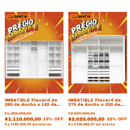
GRATIS
GRATIS
IMBATIBLE Placard de
IMBATIBLE Placard de
260 de Ancho x 182 de
270 de Ancho x 250 de
alto x 60 de prof
Alto x 60 de prof
BLANCO
$1.300.000,00
$2.600.000,00
$1.110.000,00
$2.020.000,00
15
% OFF
22
% OFF
6
x
$185.000,00
sin interés
6
x
$336.666,67
sin interés