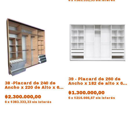
6
x
$383.333,33
sin interés
39 - Placard de 260 de
38 -Placard de 240 de
Ancho x 182 de alto x 60
Ancho x 220 de Alto x 60
de prof
de prof
$1.300.000,00
$2.300.000,00
6
x
$216.666,67
sin interés
6
x
$383.333,33
sin interés