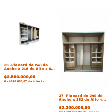
36 -Placard de 240 de
Ancho x 216 de Alto x 60
de prof
$2.500.000,00
6
x
$416.666,67
sin interés
37 -Placard de 240 de
Ancho x 182 de Alto +
Baulera individual a 240
de Alto x 60
$2.300.000,00